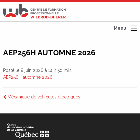
CFP
Wilbrod-
Bherer
Menu
AEP256H AUTOMNE 2026
Posté le 8 juin 2026 à 14 h 50 min.
AEP256H automne 2026
Navigation
Mécanique de véhicules électriques
de
l’article