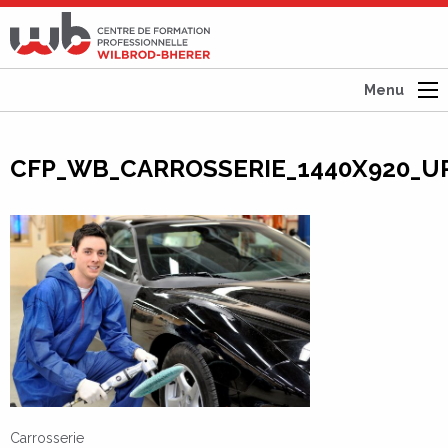
CFP
Wilbrod-
Bherer
Menu
CFP_WB_CARROSSERIE_1440X920_U
Carrosserie