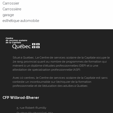
Carrossier
Carrossière
garage
esthétique automobile
Situé à Québec, Le Centre de services scolaire de la Capitale occupe le
2e rang provincial quant au nombre de programmes de formation qui
mènent à un diplôme d’études professionnelles (DEP) et à une
attestation de spécialisation professionnelle (ASP).
Avec 10 centres, le Centre de services scolaire de la Capitale est sans
conteste un incontournable sur l’échiquier de la formation
professionnelle et de l’éducation des adultes à Québec.
CFP Wilbrod-Bherer
5, rue Robert-Rumilly