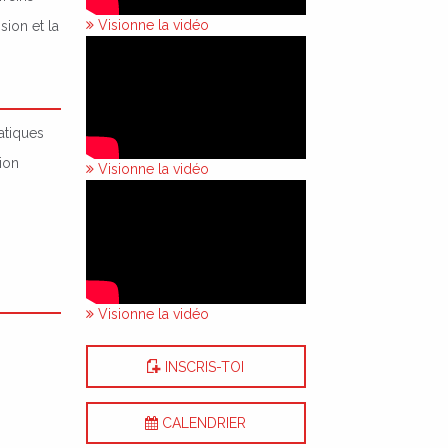
Visionne la vidéo
sion et la
atiques
ion
Visionne la vidéo
Visionne la vidéo
INSCRIS-TOI
CALENDRIER