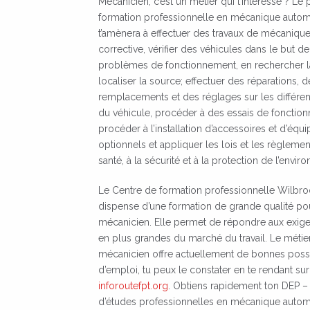
Mécanicien, c’est un métier qui t’intéresse ? 
min.
formation professionnelle en mécanique auto
Écrit
t’amènera à effectuer des travaux de mécanique
par
corrective, vérifier des véhicules dans le but d
comsg
problèmes de fonctionnement, en rechercher l
localiser la source; effectuer des réparations, d
remplacements et des réglages sur les différe
du véhicule, procéder à des essais de fonctio
procéder à l’installation d’accessoires et d’éq
optionnels et appliquer les lois et les règlements
santé, à la sécurité et à la protection de l’envir
Le Centre de formation professionnelle Wilbr
dispense d’une formation de grande qualité po
mécanicien. Elle permet de répondre aux exig
en plus grandes du marché du travail. Le métie
mécanicien offre actuellement de bonnes possi
d’emploi, tu peux le constater en te rendant sur 
inforoutefpt.org
. Obtiens rapidement ton DEP 
d’études professionnelles en mécanique autom