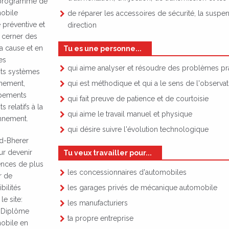
Le programme de
mobile
de réparer les accessoires de sécurité, la suspen
 préventive et
direction
e cerner des
a cause et en
Tu es une personne...
es
qui aime analyser et résoudre des problèmes pr
nts systèmes
qui est méthodique et qui a le sens de l'observat
nnement,
uipements
qui fait preuve de patience et de courtoisie
 relatifs à la
qui aime le travail manuel et physique
onnement.
qui désire suivre l'évolution technologique
od-Bherer
ur devenir
Tu veux travailler pour...
ences de plus
les concessionnaires d'automobiles
r de
les garages privés de mécanique automobile
bilités
le site:
les manufacturiers
– Diplôme
ta propre entreprise
obile en