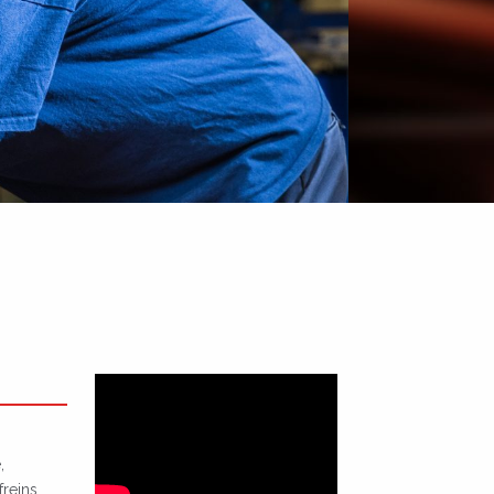
,
freins