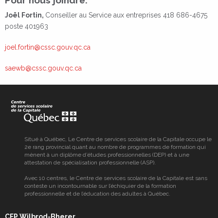
Joël Fortin,
C
onseiller au Service aux entreprises
418 686-4675
poste 401963
joel.fortin@cssc.gouv.qc.ca
saewb@cssc.gouv.qc.ca
Situé à Québec, Le Centre de services scolaire de la Capitale occupe le
2e rang provincial quant au nombre de programmes de formation qui
mènent à un diplôme d’études professionnelles (DEP) et à une
attestation de spécialisation professionnelle (ASP).
Avec 10 centres, le Centre de services scolaire de la Capitale est sans
conteste un incontournable sur l’échiquier de la formation
professionnelle et de l’éducation des adultes à Québec.
CFP Wilbrod-Bherer