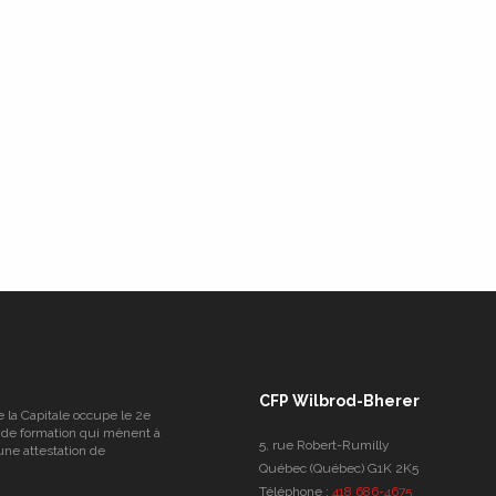
CFP Wilbrod-Bherer
e la Capitale occupe le 2e
 de formation qui mènent à
5, rue Robert-Rumilly
une attestation de
Québec (Québec) G1K 2K5
Téléphone :
418 686-4675