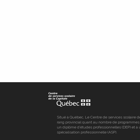
Situé à Québec, Le Centre de services scolaire d
rang provincial quant au nombre de programmes
un diplôme d’études professionnelles (DEP) et à 
spécialisation professionnelle (ASP).