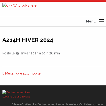
CFP
Wilbrod-
Bherer
Menu
A214H HIVER 2024
Posté le 19 janvier 2024 à 10 h 26 min.
Mécanique automobile
Navigation
de
l’article
Situé à Québec, Le Centre de services scolaire de la Capitale occupe le