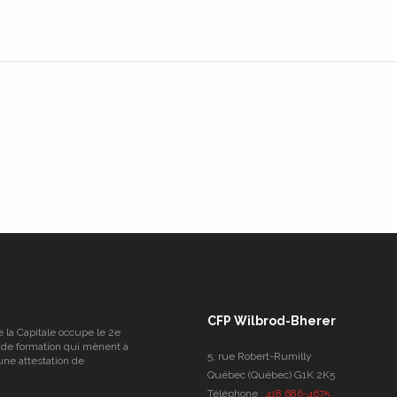
CFP Wilbrod-Bherer
e la Capitale occupe le 2e
 de formation qui mènent à
5, rue Robert-Rumilly
une attestation de
Québec (Québec) G1K 2K5
Téléphone :
418 686-4675