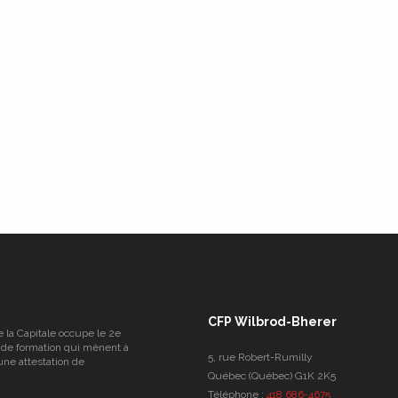
CFP Wilbrod-Bherer
e la Capitale occupe le 2e
 de formation qui mènent à
5, rue Robert-Rumilly
une attestation de
Québec (Québec) G1K 2K5
Téléphone :
418 686-4675