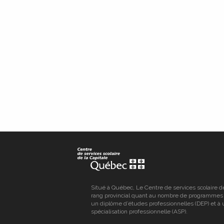
Situé à Québec, Le Centre de services scolaire d
rang provincial quant au nombre de programmes
un diplôme d’études professionnelles (DEP) et à 
spécialisation professionnelle (ASP).