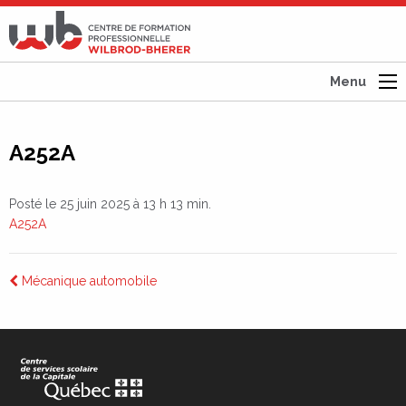
CFP
Wilbrod-
Bherer
Menu
A252A
Posté le 25 juin 2025 à 13 h 13 min.
A252A
Navigation
Mécanique automobile
de
l’article