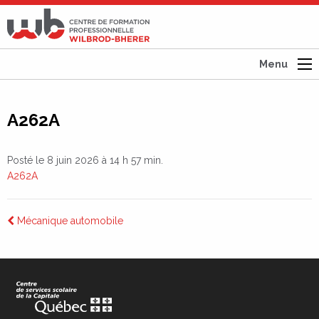
CFP
Wilbrod-
Bherer
Menu
A262A
Posté le 8 juin 2026 à 14 h 57 min.
A262A
Navigation
Mécanique automobile
de
l’article