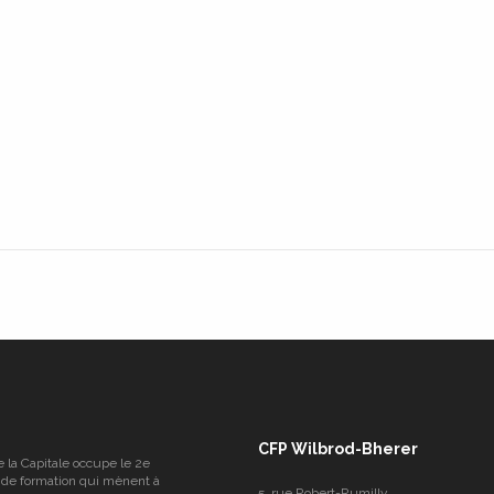
CFP Wilbrod-Bherer
e la Capitale occupe le 2e
 de formation qui mènent à
5, rue Robert-Rumilly