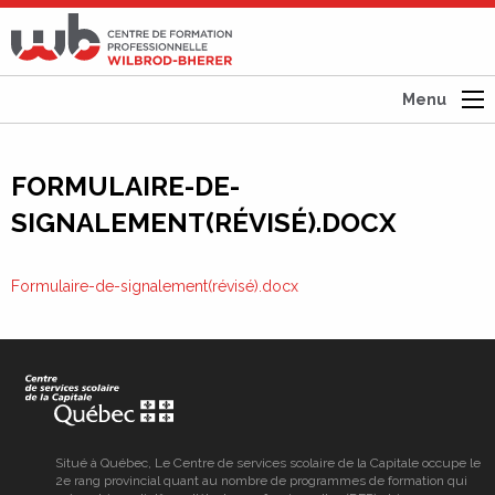
CFP
Wilbrod-
Bherer
Menu
FORMULAIRE-DE-
SIGNALEMENT(RÉVISÉ).DOCX
Formulaire-de-signalement(révisé).docx
Situé à Québec, Le Centre de services scolaire de la Capitale occupe le
2e rang provincial quant au nombre de programmes de formation qui